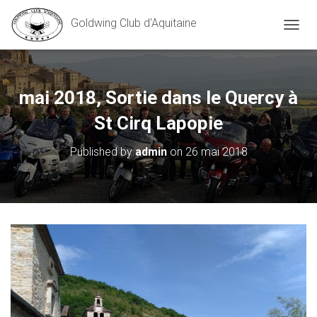
Goldwing Club d'Aquitaine
O
U
V
R
I
mai 2018, Sortie dans le Quercy à
R
/
St Cirq Lapopie
F
E
Published by
admin
on
26 mai 2018
R
M
E
R
L
A
N
A
V
I
G
A