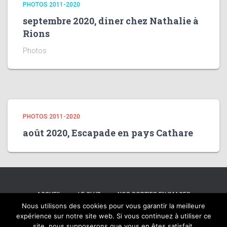
PHOTOS 2011-2020
septembre 2020, diner chez Nathalie à
Rions
Photos
PHOTOS 2011-2020
août 2020, Escapade en pays Cathare
ACCUEIL
LE CLUB
NOS SORTIES EN IMAGES
Nous utilisons des cookies pour vous garantir la meilleure
expérience sur notre site web. Si vous continuez à utiliser ce
CONTACT
PAGES ADHÉRENTS
site, nous supposerons que vous en êtes satisfait.