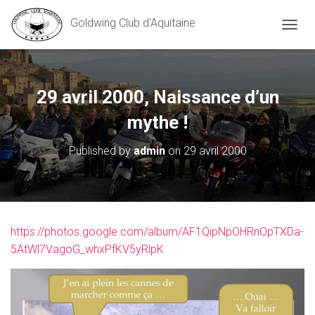
Goldwing Club d'Aquitaine
O
U
V
R
I
29 avril 2000, Naissance d’un
R
/
mythe !
F
E
Published by
admin
on
29 avril 2000
R
M
E
R
L
A
https://photos.google.com/album/AF1QipNpOHRnOpTXDa-
N
5AtWl7VagoG_whxPfKV5yRlpK
A
V
I
G
A